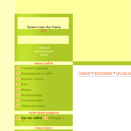
Приветствую Вас
Гость
RSS
главная
регистрация
вход
меню сайта
Главная страница
Главная
»
Фотоальбом
»
Как нас н
Информация о сайте
Каталог статей
Блог
Форум
Фотоальбомы
Гостевая книга
Обратная связь
категории раздела
Как нас найти
Номера
[4]
[2]
наш опрос