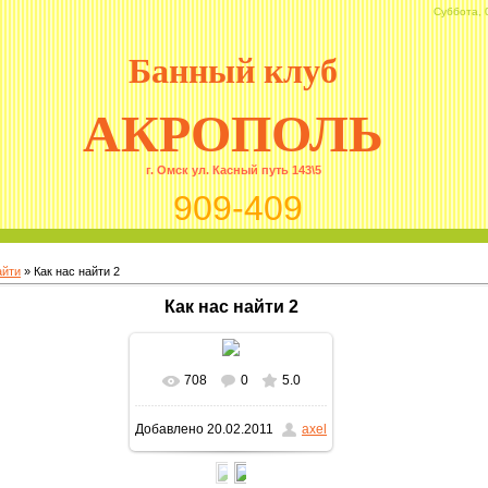
Суббота, 
Банный клуб
АКРОПОЛЬ
г. Омск ул. Касный путь 143\5
909-409
айти
» Как нас найти 2
Как нас найти 2
708
0
5.0
В реальном размере
Добавлено
20.02.2011
axel
604x331
/ 47.3Kb