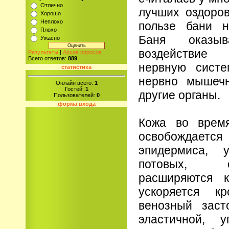
Отлично
лучших оздоров
Хорошо
Неплохо
пользе бани н
Плохо
Баня оказыв
Ужасно
воздействие
Результаты
|
Архив опросов
Всего ответов:
889
нервную систе
статистика
нервно мышечн
Онлайн всего:
1
Гостей:
1
другие органы.
Пользователей:
0
форма входа
Кожа во врем
освобождается
эпидермиса, 
потовых, 
расширяются к
ускоряется кр
венозный заст
эластичной, у