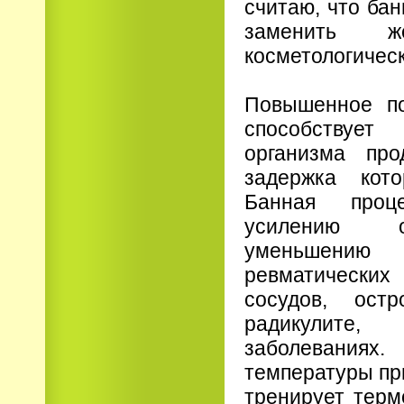
считаю, что ба
заменить ж
косметологическ
Повышенное по
способству
организма про
задержка кот
Банная проце
усилению о
уменьшен
ревматическ
сосудов, ост
радикулит
заболевания
температуры пр
тренирует терм