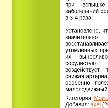
при вспышке
заболеваний ср
в 3-4 раза.
Установлено, ч
значител
восстанавли
утомленных при
их вынослив
сосудисту
воздействует 
снижая артериа
особенно пол
малоподвижный 
Категория
:
Мои 
Добавил
:
axel
(2