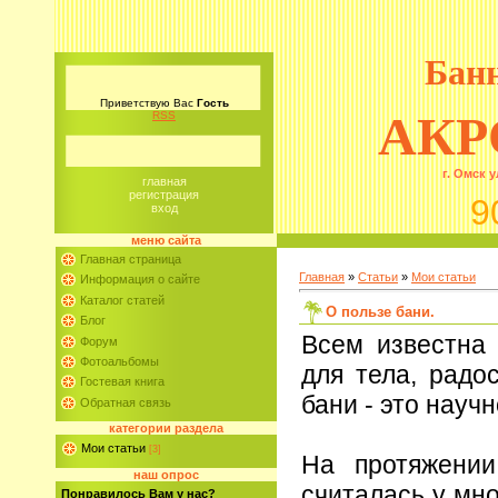
Бан
Приветствую Вас
Гость
АКР
RSS
г. Омск у
главная
регистрация
9
вход
меню сайта
Главная страница
Главная
»
Статьи
»
Мои статьи
Информация о сайте
Каталог статей
О пользе бани.
Блог
Всем известна 
Форум
Фотоальбомы
для тела, радо
Гостевая книга
бани - это науч
Обратная связь
категории раздела
Мои статьи
[3]
На протяжении
наш опрос
считалась у мн
Понравилось Вам у нас?